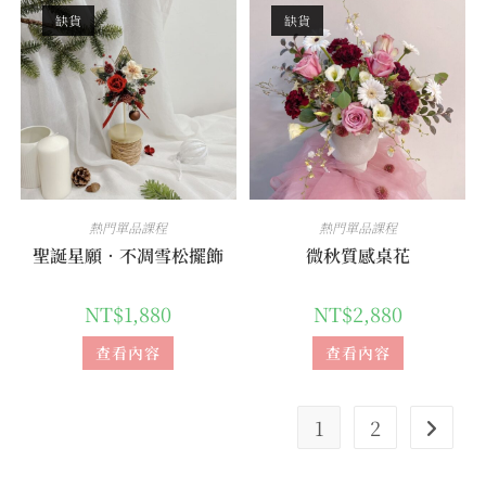
缺貨
缺貨
熱門單品課程
熱門單品課程
聖誕星願．不凋雪松擺飾
微秋質感桌花
NT$
1,880
NT$
2,880
查看內容
查看內容
1
2