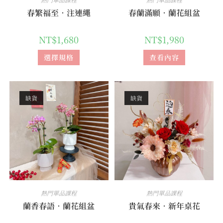
春繁福至．注連繩
春蘭滿願．蘭花組盆
NT$
1,680
NT$
1,980
選擇規格
查看內容
缺貨
缺貨
熱門單品課程
熱門單品課程
蘭香春語．蘭花組盆
貴氣春來．新年桌花