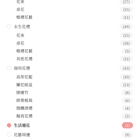
花束
(27)
桌花
(15)
婚禮花藝
(11)
永生花禮
(49)
花束
(15)
桌花
(18)
婚禮花藝
(5)
其他花禮
(11)
商用花禮
(43)
高架花籃
(10)
蘭花組盆
(13)
開運竹
(8)
綠葉植栽
(6)
微醺酒禮
(4)
擬真花禮
(2)
生活週花
(1)
花藝周邊
(9)