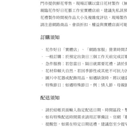
門市提供鮮花零售，現場訂購以當日花材製作（
親臨花作好日花藝工作室實體店前，建議先私訊
花禮製作時間視作品大小及複雜度評估，現場製作
請注意網路商品、會員折扣、權益與實體店面可
訂購須知
• 花作好日「實體店」、「網路客服」營業時間為週一
• 一般訂購：於預定出貨日三個工作天前完成訂
• 急件服務：若您當日、隔日就需要花禮，請於營
• 花材仰賴大自然，若因季節性或其他不可抗力
• 圖片中花器或配飾用品，如遇缺貨時，將以適
• 特殊節日：如遇特殊節日，例：情人節、母親
配送須知
• 請於結帳頁面輸入指定配送日期、時間區段，雙北專人
• 如有特殊配送時間需求請用訂單備註、官網「
• 提醒您，如需在特定日期送禮，建議您至少提