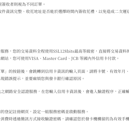
同簽收者則視為不同訂單。
收件資訊完整、收花地址是否能於選擇時間內簽收花禮，以免造成二次運
務，您的交易資料全程使用SSL128bits最高等級密，直接將交易資
您可使用VISA、Master Card、JCB 等國內外信用卡付款。
訂單」的按鈕後，會跳轉到信用卡資訊的輸入頁面，請將卡號、有效年月
出現錯誤提示，並要麻煩您與發卡銀行確認原因。
JCB所提供之網路安全認證服務，在您輸入信用卡資訊後，會進入驗證程序，
構的登記註冊網頁，設定一組服務密碼並啟動服務。
於消費時透過簡訊方式接收驗證密碼，請確認您於發卡機構留的為有效手