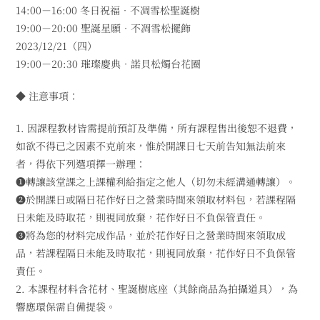
14:00－16:00 冬日祝福．不凋雪松聖誕樹
19:00－20:00 聖誕星願．不凋雪松擺飾
2023/12/21（四）
19:00－20:30 璀璨慶典．諾貝松燭台花圈
◆ 注意事項：​
1. 因課程教材皆需提前預訂及準備，所有課程售出後恕不退費，
如欲不得已之因素不克前來，惟於開課日七天前告知無法前來
者，得依下列選項擇一辦理：
➊轉讓該堂課之上課權利給指定之他人（切勿未經溝通轉讓）。
➋於開課日或隔日花作好日之營業時間來領取材料包，若課程隔
日未能及時取花，則視同放棄，花作好日不負保管責任。
➌將為您的材料完成作品，並於花作好日之營業時間來領取成
品，若課程隔日未能及時取花，則視同放棄，花作好日不負保管
責任。
2. 本課程材料含花材、聖誕樹底座（其餘商品為拍攝道具），為
響應環保需自備提袋。