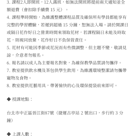
3. 課程2人即開班，12人滿班，如無法開班將提前兩天通知並全
額退費（會扣除手續費 15 元）。
4. 課程準時開始，為維護整體課程品質及確保所有學員都能享有
完整的學習體驗，若遲到超過 15 分鐘，恕無法入場。請於開課日
或隔日花作好日之營業時間來領取花材，若課程隔日未能及時取
花，則視同放棄，花作好日不負保管責任。
5. 花材有可能因季節或花況而有些微調整，但主題不變，敬請見
諒，介意者勿報名。
6. 報名請以成人為主要報名對象，為確保教學品質請勿攜伴。
7. 教室提供飲水機及茶包供學生飲用，為維護環境整潔請勿攜帶
寵物及食物。
8. 教室提供花藝用具，帶著愉快的心及環保提袋前來即可。
◆ 授課地點：
台北市中正區晉江街87號（捷運古亭站 2 號出口，步行約 3 分
鐘）
◆ 上課人數：