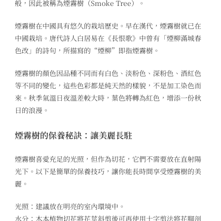
般，因此被稱為煙霧樹（Smoke Tree）。
煙霧樹在中國具有悠久的栽培歷史。早在漢代，煙霧樹就已在
中國栽培。唐代詩人白居易在《長恨歌》中曾有「煙柳滿城春
色改」的詩句，所描寫的“煙柳”即指煙霧樹。
煙霧樹的顏色因品種不同而有白色、淡粉色、深粉色、酒紅色
等不同的變化，這些色彩都是純天然的樣貌，不是加工染色而
來。秋季氣溫日夜溫差較大時，葉色將轉為紅色，增添一份秋
日的浪漫。
煙霧樹的保養秘訣：讓美麗長駐
煙霧樹喜愛充足的光照，但作為切花，它們不需要放在直射陽
光下。以下是簡單的保養技巧，讓你能長時間享受煙霧樹的美
麗。
光照：建議放在明亮的室內環境中。
水分：木本植物切花將花莖斜剪後可再使用十字剪法將花腳剖