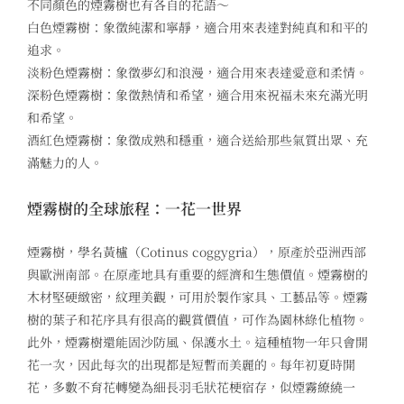
不同顏色的煙霧樹也有各自的花語～
白色煙霧樹：象徵純潔和寧靜，適合用來表達對純真和和平的
追求。
淡粉色煙霧樹：象徵夢幻和浪漫，適合用來表達愛意和柔情。
深粉色煙霧樹：象徵熱情和希望，適合用來祝福未來充滿光明
和希望。
酒紅色煙霧樹：象徵成熟和穩重，適合送給那些氣質出眾、充
滿魅力的人。
煙霧樹的全球旅程：一花一世界
煙霧樹，學名黃櫨（Cotinus coggygria），原產於亞洲西部
與歐洲南部。在原產地具有重要的經濟和生態價值。煙霧樹的
木材堅硬緻密，紋理美觀，可用於製作家具、工藝品等。煙霧
樹的葉子和花序具有很高的觀賞價值，可作為園林綠化植物。
此外，煙霧樹還能固沙防風、保護水土。
這種植物一年只會開
花一次，因此每次的出現都是短暫而美麗的。每年初夏時開
花，多數不育花轉變為細長羽毛狀花梗宿存，似煙霧繚繞一