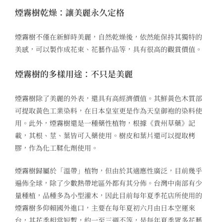
煙霧樹乾燥：讓美麗永久定格
煙霧樹不僅在新鮮時美麗，自然乾燥後，依然能保持其獨特的
美感，可以製作成花束、花藝作品等，具有很高的觀賞價值。
煙霧樹的多樣用途：不只是美麗
煙霧樹除了美麗的外表，還具有高經濟價值。其鮮黃色木質部
可提取黃色工業染料，在日本皇室更是作為天皇御袍的染料使
用。此外，煙霧樹還是一種藥性植物，根據《貴州草藥》記
載，其根、莖、葉皆可入藥使用。樹皮和葉片還可以提取栲
膠，作為化工鞣化劑使用。
煙霧樹歸屬於「溫帶」植物，但由於其適應性廣泛，目前幾乎
遍佈全球，除了少數熱帶地區外都有其分佈。台灣中南部有少
量種植，品種多為小型灌木，因此目前每年夏季花店所使用的
煙霧樹多仰賴國外進口，主要在每年夏初六月由日本空運來
台，其花季相當短暫，約一至三週不等，是每年夏季眾多花藝