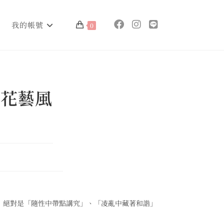
我的帳號
0
式花藝風
，絕對是「隨性中帶點講究」、「凌亂中藏著和諧」