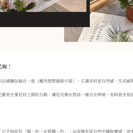
花喔！
和法國麵包插在一起（雖然想想還挺可愛），它講求的是自然感、生活感
花藝更注重花材之間的互動，讓花兒像在對話一樣自在伸展，有時甚至刻
。它不拘泥於「哪一色一定搭哪一色」，反而擅長從自然中擷取靈感，用