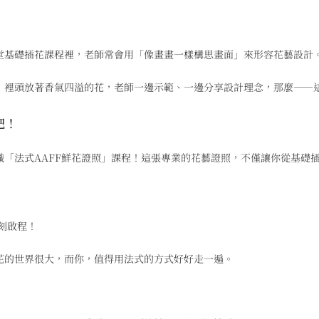
堂基礎插花課程裡，老師常會用「像畫畫一樣構思畫面」來形容花藝設計
，裡頭放著香氣四溢的花，老師一邊示範、一邊分享設計理念，那麼——
吧！
識「法式AAFF鮮花證照」課程！這張專業的花藝證照，不僅讓你從基礎
一刻啟程！
花的世界很大，而你，值得用法式的方式好好走一遍。