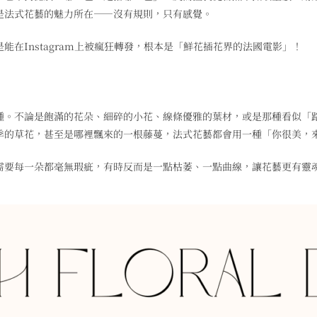
是法式花藝的魅力所在——沒有規則，只有感覺。
在Instagram上被瘋狂轉發，根本是「鮮花插花界的法國電影」！
種。不論是飽滿的花朵、細碎的小花、線條優雅的葉材，或是那種看似「
季的草花，甚至是哪裡飄來的一根藤蔓，法式花藝都會用一種「你很美，
需要每一朵都毫無瑕疵，有時反而是一點枯萎、一點曲線，讓花藝更有靈