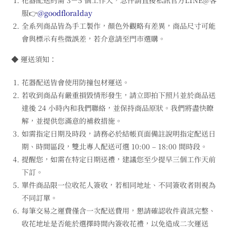
服👉
@goodfloralday
全系列商品皆為手工製作，顏色外觀略有差異，商品尺寸可能
會與標示有些微誤差，若介意請至門市選購。
◆ 運送須知：
花器配送皆會使用防撞包材運送。
若收到商品有嚴重損毀情形發生，請立即拍下照片並於商品送
達後 24 小時內和我們聯絡，並保持商品原狀。我們將盡快瞭
解，並提供您滿意的補救措施。
如需指定日期及時段，請務必於結帳頁面備註說明指定配送日
期、時間區段，雙北專人配送可選 10:00 – 18:00 間時段。
提醒您，如需在特定日期送禮，建議您至少提早三個工作天前
下訂。
單件商品限一位收花人簽收，若相同地址、不同簽收者則視為
不同訂單。
每筆交易之運費僅含一次配送費用，懇請確認收件資訊完整、
收花地址是否能於選擇時間內簽收花禮，以免造成二次運送