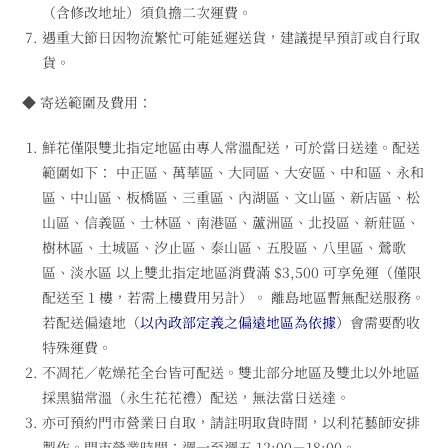
（含修改地址）須負擔二次運費。
遇重大節日因物流繁忙可能延遲送貨，建議提早預訂或自行取
貨。
◆ 寄送範圍及費用：
鮮花僅限雙北指定地區由專人常溫配送，可於當日送達。配送
範圍如下： 中正區、萬華區、大同區、大安區、中和區、永和
區、中山區、板橋區、三重區、內湖區、文山區、新店區、松
山區、信義區、士林區、南港區、蘆洲區、北投區、新莊區、
樹林區、土城區、汐止區、泰山區、五股區、八里區、鶯歌
區、淡水區 以上雙北指定地區消費滿 $3,500 可享免運（僅限
配送至 1 樓，若需上樓費用另計）。 離島地區暫無配送服務。
若配送偏遠地（
以內政部定義之偏遠地區為依據
）會需要酌收
特殊運費。
不凋花／乾燥花全台皆可配送。雙北部分地區及雙北以外地區
採黑貓常溫（永生花花禮）配送，無法當日送達。
亦可預約門市營業日自取，請註明取貨時間，以利花藝師安排
製作。門市營業時間：週一至週五 12:00－18:00。