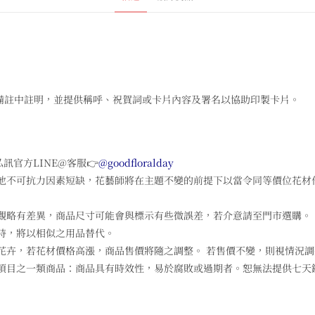
備註中註明，並提供稱呼、祝賀詞或卡片內容及署名以協助印製卡片。
訊官方LINE@客服👉
@goodfloralday
他不可抗力因素短缺，花藝師將在主題不變的前提下以當令同等價位花材
觀略有差異，商品尺寸可能會與標示有些微誤差，若介意請至門市選購。
時，將以相似之用品替代。
花卉，若花材價格高漲，商品售價將隨之調整。 若售價不變，則視情況
項目之一類商品：商品具有時效性，易於腐敗或過期者。恕無法提供七天