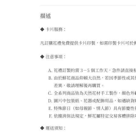
描述
◆ 卡片服務：
凡訂購花禮免費提供卡片印製，如需印製卡片可於
◆ 注意事項：
花禮訂製約需 3－5 個工作天，急件請直接私
由於鮮花商品仰賴大自然，若因季節性或其
差異，敬請理解後再購買。
全系列商品皆為天然花材手工製作，顏色外
圖片中包裝紙、花器或配飾用品，如遇缺貨
特殊節日（如母親節、情人節）具有節慶性
依據消保法規定，鮮花屬特定交易客體排除
◆ 運送須知：