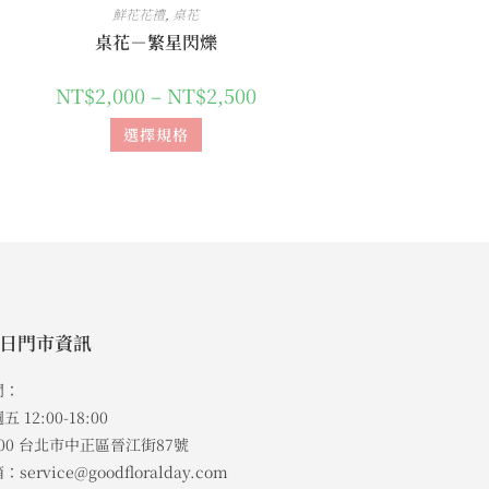
鮮花花禮
,
桌花
桌花－繁星閃爍
NT$
2,000
–
NT$
2,500
選擇規格
日門市資訊
間：
 12:00-18:00
00 台北市中正區晉江街87號
service@goodfloralday.com