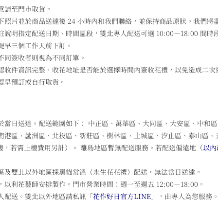
意請至門市取貨。
照片並於商品送達後 24 小時內和我們聯絡，並保持商品原狀。我們將
明指定配送日期、時間區段，雙北專人配送可選 10:00－18:00 間時
提早三個工作天前下訂。
不同簽收者則視為不同訂單。
認收件資訊完整、收花地址是否能於選擇時間內簽收花禮，以免造成二次
提早預訂或自行取貨。
於當日送達。配送範圍如下： 中正區、萬華區、大同區、大安區、中和
南港區、蘆洲區、北投區、新莊區、樹林區、土城區、汐止區、泰山區、
 1 樓，若需上樓費用另計）。 離島地區暫無配送服務。若配送偏遠地（
以內
區及雙北以外地區採黑貓常溫（永生花花禮）配送，無法當日送達。
利花藝師安排製作。門市營業時間：週一至週五 12:00－18:00。
人配送。雙北以外地區請私訊「
花作好日官方LINE
」，由專人為您服務