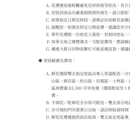
花禮運送過程難避免花材掉落等狀況，若介
若收到商品有嚴重損毀情形發生，請立即拍下
如需指定日期及時段，請務必於結帳頁面備註說
提醒您，如需在特定日期送禮，建議您至少
單件花禮限一位收花人簽收，若相同地址、
每筆交易之運費僅含一次配送費用，懇請確
遇重大節日因物流繁忙可能延遲送貨，建議
◆ 寄送範圍及費用：
鮮花僅限雙北指定地區由專人常溫配送，可
山區、新店區、松山區、信義區、士林區、
區消費滿 $3,500 可享免運（僅限配送至
費。
不凋花／乾燥花全台皆可配送。雙北部分地
亦可預約門市營業日自取，請註明取貨時間，以
鮮花花禮僅提供到店取貨、雙北指定地區專