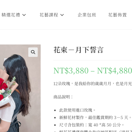
精選花禮
花藝課程
企業包班
花藝佈置
花束－月下誓言
🔍
NT$
3,880
–
NT$
4,880
12朵玫瑰，是我給你的歲歲月月，也是月
商品說明：
此款使用進口玫瑰。
新鮮花材製作，最佳鑑賞期約 3－5 天
尺寸含包裝約：寬 40 *高 50 公分。