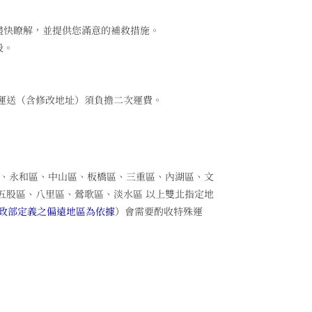
盡快瞭解，並提供您滿意的補救措施。
段。
運送（含修改地址）須負擔二次運費。
區、永和區、中山區、板橋區、三重區、內湖區、文
五股區、八里區、鶯歌區、淡水區 以上雙北指定地
政部定義之偏遠地區為依據
）會需要酌收特殊運
。