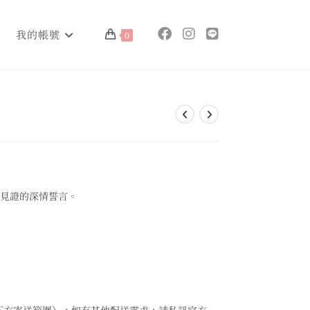
我的帳號
0
光見證的深情誓言。
。