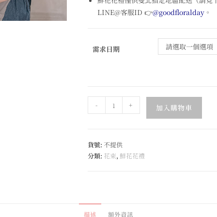
鮮花花禮僅供雙北指定地區配送（請見
LINE@客服ID
👉
@goodfloralday
。
請選取一個選項
需求日期
-
+
加入購物車
貨號:
不提供
分類:
花束
,
鮮花花禮
描述
額外資訊