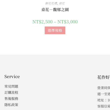
鮮花花禮
,
桌花
桌花－馥郁之園
NT$
2,500
–
NT$
3,000
選擇規格
Service
花作好
常見問題
營業時
訂購流程
週一至週五
售後服務
地址：1
隱私政策
客服信箱：