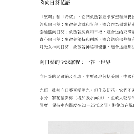
🔖向日葵花語
「堅韌」和「希望」，它們象徵著追求夢想和無畏
經典向日葵：象徵著忠誠和崇拜，適合作為畢業花
泰迪熊向日葵：象徵著純真和幸福，適合送給充滿
青心向日葵：象徵著獨特和創新，適合送給那些擁
月光女神向日葵：象徵著神秘和優雅，適合送給那
向日葵的全球旅程：一花一世界
向日葵的足跡遍及全球，主要產地包括美國、中國
光照：雖然向日葵喜愛陽光，但作為切花，它們不
水分：將花莖斜剪（增加吸水面積），並放入乾淨
溫度：保持室內溫度在20－25℃之間，避免放在