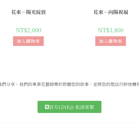
花束－陽光綻放
花束－向陽祝福
NT$
2,000
NT$
3,800
加入購物車
加入購物車
我們分享。我們的專業花藝師樂於聆聽您的故事，並將您的想法巧妙地轉
官方LINE@ 私訊客製